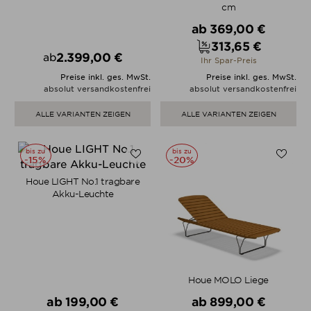
cm
Verkaufspreis
ab
369,00 €
313,65 €
Preis
2.399,00 €
ab
Ihr Spar-Preis
Preis
Preise inkl. ges. MwSt.
Preise inkl. ges. MwSt.
absolut versandkostenfrei
absolut versandkostenfrei
ALLE VARIANTEN ZEIGEN
ALLE VARIANTEN ZEIGEN
bis zu
bis zu
-15%
-20%
Houe LIGHT No.1 tragbare
Akku-Leuchte
Houe MOLO Liege
Verkaufspreis
Verkaufspreis
ab
199,00 €
ab
899,00 €