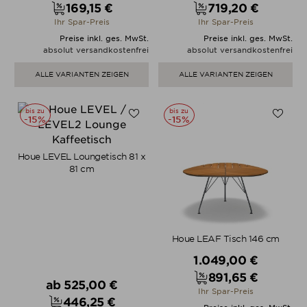
169,15 €
719,20 €
Preis
Preis
Ihr Spar-Preis
Ihr Spar-Preis
Preise inkl. ges. MwSt.
Preise inkl. ges. MwSt.
absolut versandkostenfrei
absolut versandkostenfrei
ALLE VARIANTEN ZEIGEN
ALLE VARIANTEN ZEIGEN
bis zu
bis zu
-15%
-15%
Houe LEVEL Loungetisch 81 x
81 cm
Houe LEAF Tisch 146 cm
Verkaufspreis
1.049,00 €
891,65 €
Verkaufspreis
ab
525,00 €
Preis
Ihr Spar-Preis
446,25 €