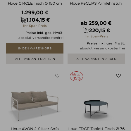
Houe CIRCLE Tisch Ø 150 cm
Houe ReCLIPS Armlehnstuhl
Verkaufspreis
1.299,00 €
1.104,15 €
Verkaufspreis
Preis
ab
259,00 €
Ihr Spar-Preis
220,15 €
Preis
Preise inkl. ges. MwSt.
Ihr Spar-Preis
absolut versandkostenfrei
Preise inkl. ges. MwSt.
absolut versandkostenfrei
IN DEN WARENKORB
ALLE VARIANTEN ZEIGEN
ALLE VARIANTEN ZEIGEN
bis zu
-15%
Houe AVON 2-Sitzer Sofa
Houe EDGE Tablett-Tisch Ø 76