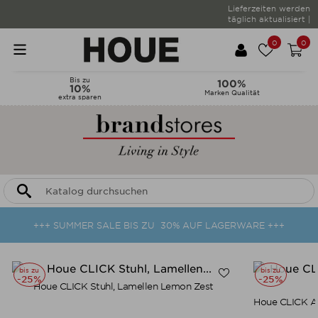
Lieferzeiten werden
täglich aktualisiert |
0
0
Bis zu
100%
10%
Marken Qualität
extra sparen
+++ SUMMER SALE BIS ZU 30% AUF LAGERWARE +++
bis zu
bis zu
-25%
-25%
Houe CLICK Stuhl, Lamellen Lemon Zest
Houe CLICK Ar