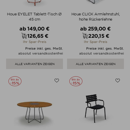
Houe EYELET Tablett-Tisch Ø
Houe CLICK Armlehnstuhl,
45 cm
hohe Rückenlehne
Verkaufspreis
Verkaufspreis
ab
149,00 €
ab
259,00 €
126,65 €
220,15 €
Preis
Preis
Ihr Spar-Preis
Ihr Spar-Preis
Preise inkl. ges. MwSt.
Preise inkl. ges. MwSt.
absolut versandkostenfrei
absolut versandkostenfrei
ALLE VARIANTEN ZEIGEN
ALLE VARIANTEN ZEIGEN
bis zu
bis zu
-15%
-15%