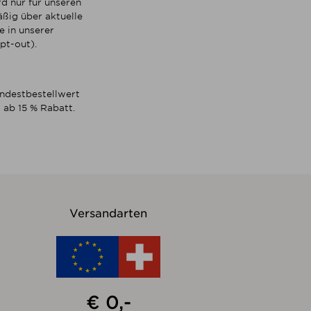
d nur für unseren
ßig über aktuelle
 in unserer
pt-out).
indestbestellwert
 ab 15 % Rabatt.
Versandarten
€ 0,-