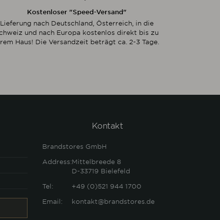
Kostenloser "Speed-Versand"
Lieferung nach Deutschland, Österreich, in die
chweiz und nach Europa kostenlos direkt bis zu
hrem Haus! Die Versandzeit beträgt ca. 2-3 Tage.
Kontakt
Brandstores GmbH
Address:
Mittelbreede 8
D-33719
Bielefeld
Tel:
+49 (0)521 944 1700
Email:
kontakt@brandstores.de