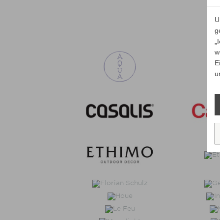
U
g
„
w
E
u