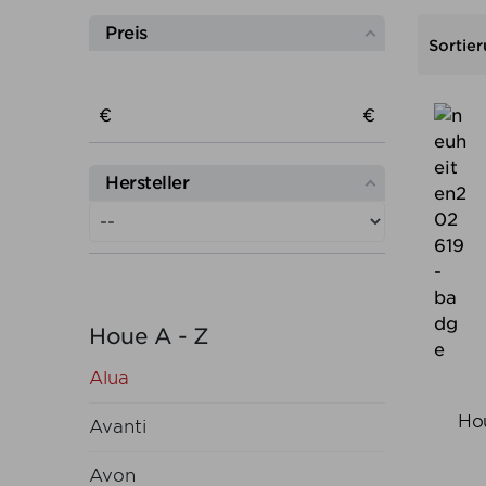
Preis
Sortier
Preis von
Preis bis
€
€
Hersteller
Houe A - Z
Alua
Ho
Avanti
Avon