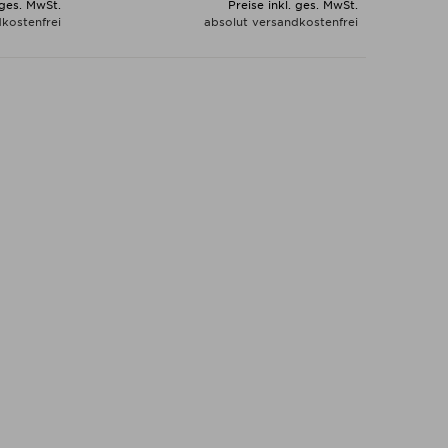
 ges. MwSt.
Preise inkl. ges. MwSt.
kostenfrei
absolut versandkostenfrei
N
ALLE VARIANTEN ZEIGEN