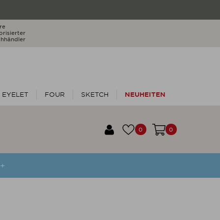
re
orisierter
hhändler
EYELET
FOUR
SKETCH
NEUHEITEN
0
0
++