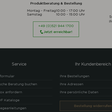
Produktberatung & Bestellung
Montag - Freitag
10:00 - 17:00 Uhr
Samstag
10:00 - 15:00 Uhr
S
I
+49 (0)521 944 1700
Jetzt erreichbar!
Service
Ihr Kundenbereich
formular
Ihre Bestellungen
ische Beratung buchen
Ihre Adressen
ox anfordern
Ihre persönliche Daten
F Kataloge
Bestellung widerrufen
legeanleitungen