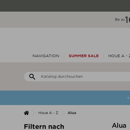
Bis zu
NAVIGATION
SUMMER SALE
HOUE A - 
+
Houe A - Z
Alua
Alua
Filtern nach