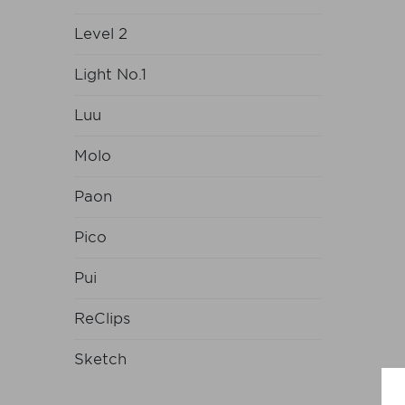
Level 2
Light No.1
Luu
Molo
Paon
Pico
Pui
ReClips
Sketch