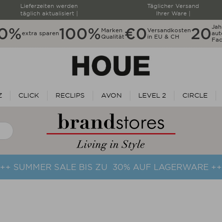
Lieferzeiten werden
Täglicher Versand
täglich aktualisiert |
Ihrer Ware |
Jah
10%
100%
€0
20
Marken
Versandkosten
extra sparen
aut
Qualität
in EU & CH
Fac
Z
CLICK
RECLIPS
AVON
LEVEL 2
CIRCLE
++ SUMMER SALE BIS ZU 30% AUF LAGERWARE +