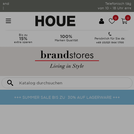
Telefonisch täglich
von 10 - 18 Uhr erreichbar |
0
0
Bis zu
100%
15%
Persönlich für Sie da:
Marken Qualität
extra sparen
+49 (0)521 944 1700
+++ SUMMER SALE BIS ZU 30% AUF LAGERWARE +++