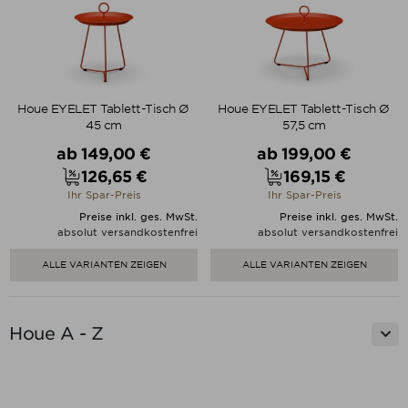
Houe EYELET Tablett-Tisch Ø
Houe EYELET Tablett-Tisch Ø
45 cm
57,5 cm
Verkaufspreis
Verkaufspreis
ab
149,00 €
ab
199,00 €
126,65 €
169,15 €
Preis
Preis
Ihr Spar-Preis
Ihr Spar-Preis
Preise inkl. ges. MwSt.
Preise inkl. ges. MwSt.
absolut versandkostenfrei
absolut versandkostenfrei
ALLE VARIANTEN ZEIGEN
ALLE VARIANTEN ZEIGEN

Houe A - Z
Preis