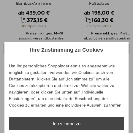
Bambus-Armlehne
Fußablage
Verkaufspreis
Verkaufspreis
ab
439,00 €
ab
198,00 €
373,15 €
168,30 €
Preis
Preis
Ihr Spar-Preis
Ihr Spar-Preis
Preise inkl. ges. MwSt.
Preise inkl. ges. MwSt.
absolut versandkostenfrei
absolut versandkostenfrei
Ihre Zustimmung zu Cookies
ALLE VARIANTEN ZEIGEN
ALLE VARIANTEN ZEIGEN
bis zu
bis zu
Um Ihr persönliches Shoppingerlebnis so angenehm wie
-15%
-15%
möglich zu gestalten, verwenden wir Cookies, auch von
Drittanbietern. Klicken Sie auf „Ich stimme zu“ um alle
Cookies zu akzeptieren und direkt zur Website weiter zu
navigieren; oder klicken Sie unten auf „Individuelle
Einstellungen“, um eine detaillierte Beschreibung der
Cookies zu erhalten und eine individuelle Auswahl zu treffen.
Houe ReCLIPS Schaukelstuhl
Houe ReCLIPS Schaukelstuhl
Ich stimme zu
mit Bambus-Armlehne