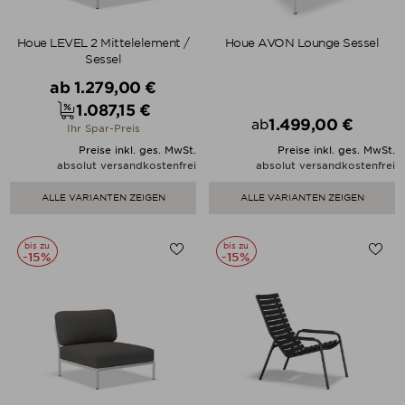
Houe LEVEL 2 Mittelelement /
Houe AVON Lounge Sessel
Sessel
Verkaufspreis
ab
1.279,00 €
1.087,15 €
Preis
1.499,00 €
ab
Ihr Spar-Preis
Preis
Preise inkl. ges. MwSt.
Preise inkl. ges. MwSt.
absolut versandkostenfrei
absolut versandkostenfrei
ALLE VARIANTEN ZEIGEN
ALLE VARIANTEN ZEIGEN
bis zu
bis zu
-15%
-15%