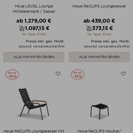
Houe LEVEL Lounge
Houe ReCLIPS Loungesessel
Mittelelement / Sessel
Verkaufspreis
Verkaufspreis
ab
1.279,00 €
ab
439,00 €
1.087,15 €
373,15 €
Preis
Preis
Ihr Spar-Preis
Ihr Spar-Preis
Preise inkl. ges. MwSt.
Preise inkl. ges. MwSt.
absolut versandkostenfrei
absolut versandkostenfrei
ALLE VARIANTEN ZEIGEN
ALLE VARIANTEN ZEIGEN
bis zu
bis zu
-15%
-15%
Houe ReCLIPS Loungesessel mit
Houe ReCLIPS Hocker/