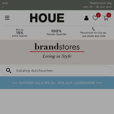
Telefonisch täglich
von 10 - 18 Uhr erreichbar |
0
0
Bis zu
100%
15%
Persönlich für Sie da:
Marken Qualität
extra sparen
+49 (0)521 944 1700
+++ SUMMER SALE BIS ZU 30% AUF LAGERWARE +++