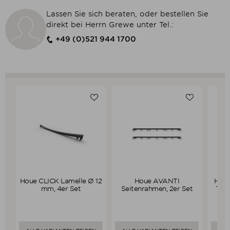
Lassen Sie sich beraten, oder bestellen Sie
direkt bei Herrn Grewe unter Tel.:
+49 (0)521 944 1700
Houe CLICK Lamelle Ø 12
Houe AVANTI
Houe
Verkaufspreis
ab
19,50 €
ab
89,00 €
Preis
mm, 4er Set
Seitenrahmen, 2er Set
Tisc
18,92 €
Preis