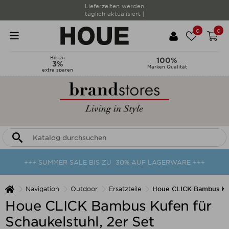
Lieferzeiten werden
täglich aktualisiert |
0
0
Bis zu
100%
3%
Marken Qualität
extra sparen
+++ SUMMER SALE BIS ZU 30% AUF LAGERWARE +++
Navigation
Outdoor
Ersatzteile
Houe CLICK Bambus Kufe
Houe CLICK Bambus Kufen für
Schaukelstuhl, 2er Set