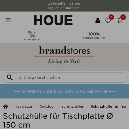
Lieferzeiten werden
täglich aktualisiert |
0
0
Bis zu
100%
5%
Marken Qualität
extra sparen
+++ SUMMER SALE BIS ZU 30% AUF LAGERWARE +++
Navigation
Outdoor
Schutzhüllen
Schutzhülle für Tisc
Schutzhülle für Tischplatte Ø
150 cm