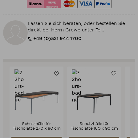
Lassen Sie sich beraten, oder bestellen Sie
direkt bei Herrn Grewe unter Tel.:
+49 (0)521 944 1700
Schutzhülle für
Schutzhülle für
Sch
Verkaufspreis
Verkaufspreis
125,00 €
85,00 €
Tischplatte 270 x 90 cm
Tischplatte 160 x 90 cm
118,75 €
80,75 €
Preis
Preis