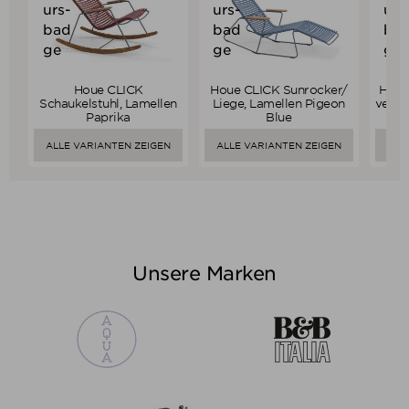
Houe CLICK
Houe CLICK Sunrocker/
Houe
Verkaufspreis
Verkaufspreis
ab
459,00 €
ab
499,00 €
Schaukelstuhl, Lamellen
Liege, Lamellen Pigeon
verst
344,25 €
374,25 €
Paprika
Blue
Preis
Preis
ALLE VARIANTEN ZEIGEN
ALLE VARIANTEN ZEIGEN
ALL
Unsere Marken