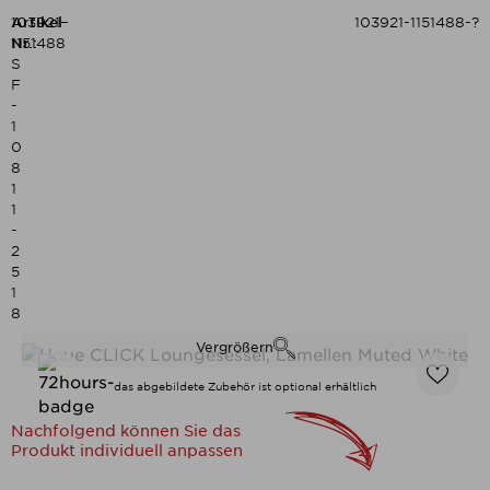
Artikel-
103921-
103921-1151488-?
Nr.:
1151488
S
F
-
1
0
8
1
1
-
2
5
1
8
Vergrößern
das abgebildete Zubehör ist optional erhältlich
Nachfolgend können Sie das
Produkt individuell anpassen