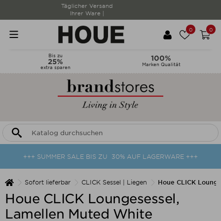
Lieferzeiten werden
täglich aktualisiert |
0
0
Bis zu
100%
25%
Marken Qualität
extra sparen
+++ SUMMER SALE BIS ZU 30% AUF LAGERWARE +++
Sofort lieferbar
CLICK Sessel | Liegen
Houe CLICK Lounges
Houe CLICK Loungesessel,
Lamellen Muted White